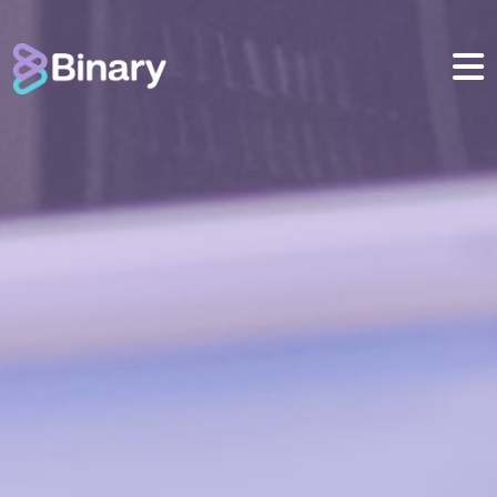
Bikube
BINARY DAY
Mobile
CLIENTES
BLOG
CONTACTO